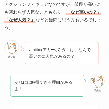
方法も解説！
アクションフィギュアなのですが、値段が高いに
も関わらず人気なこともあり、
「なぜ高いの？」
クレ・ド・ポー ボー
テはなぜ高い？なぜ
「なぜ人気？」
などと疑問に思う方もいるでしょ
人気？安く買える方
う。
法も解説！
たまごっちみーつは
amiibo(アミーボ) タコは、なんで
なぜ高い？なぜ人
高いのに人気があるの？
気？安く買える方法
迷い猫
も解説！
The Rowはなぜ高
い？高すぎる？人気
それには納得できる理由がある
の理由と安く買える
よ！
猫先生
方法も解説！