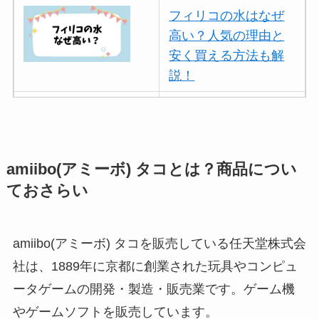
フィリコの水はなぜ
高い？人気の理由と
安く買える方法も解
説！
ボールアンドチェー
ンはなぜ人気？3つの
理由と口コミ・評判
を紹介！
amiibo(アミーボ) タコとは？商品につい
ておさらい
パリミキの値段が高
い理由は？なぜ人
気？安く買う方法も
amiibo(アミーボ) タコを販売している任天堂株式会
解説！
社は、1889年に京都に創業された玩具やコンピュ
ータゲームの開発・製造・販売業です。ゲーム機
THE STEM CELL フ
ェイスマスクが安い
やゲームソフトを販売しています。