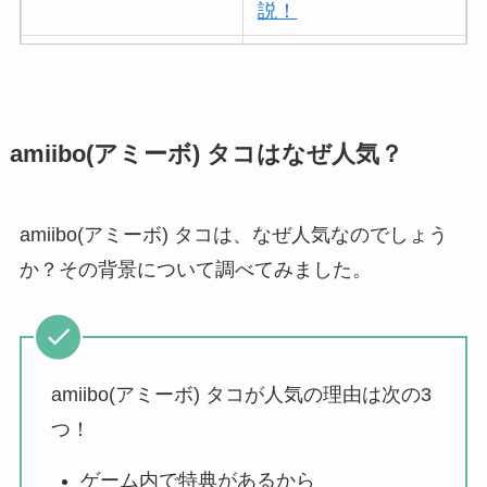
説！
ボールアンドチェー
ンはなぜ人気？3つの
理由と口コミ・評判
を紹介！
amiibo(アミーボ) タコはなぜ人気？
パリミキの値段が高
い理由は？なぜ人
amiibo(アミーボ) タコは、なぜ人気なのでしょう
気？安く買う方法も
か？その背景について調べてみました。
解説！
THE STEM CELL フ
ェイスマスクが安い
amiibo(アミーボ) タコが人気の理由は次の3
理由は？3つの理由と
つ！
口コミ・評判を紹
介！
ゲーム内で特典があるから