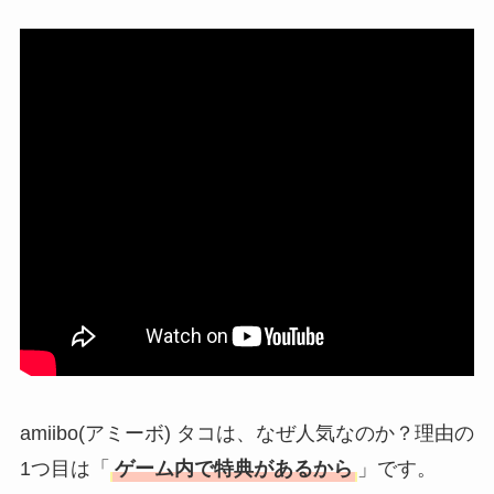
も解説！
The Rowはなぜ高
い？高すぎる？人気
の理由と安く買える
方法も解説！
amiibo(アミーボ) タコは、なぜ人気なのか？理由の
1つ目は「
ゲーム内で特典があるから
」です。