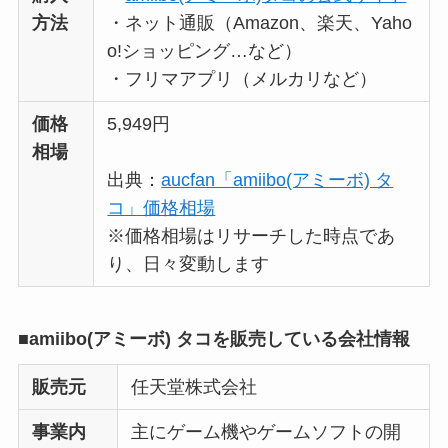
方法
・ネット通販（Amazon、楽天、Yaho
たまごっちみーつは
o!ショッピング…など）
なぜ高い？なぜ人
・フリマアプリ（メルカリなど）
気？安く買える方法
も解説！
価格
5,949円
相場
The Rowはなぜ高
出典：
aucfan「amiibo(アミーボ) タ
い？高すぎる？人気
コ」価格相場
の理由と安く買える
※価格相場はリサーチした時点であ
方法も解説！
り、日々変動します
■amiibo(アミーボ) タコを販売している会社情報
販売元
任天堂株式会社
事業内
主にゲーム機やゲームソフトの開