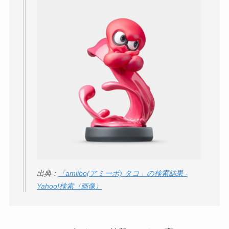
気？安く買う方法も
解説！
THE STEM CELL フ
ェイスマスクが安い
理由は？3つの理由と
口コミ・評判を紹
介！
想夫恋はなぜ高い？
人気の理由と安く買
える方法も解説！
アレクサンドルドゥ
出典：
「amiibo(アミーボ) タコ」の検索結果 -
パリはなぜ高い？な
Yahoo!検索（画像）
ぜ人気？安く買える
方法も解説！