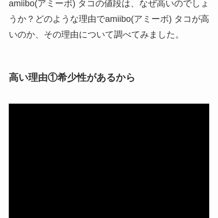
amiibo(アミーボ) タコの値段は、なぜ高いのでしょ
クレ・ド・ポー ボー
うか？どのような理由でamiibo(アミーボ) タコが高
テはなぜ高い？なぜ
いのか、その理由について調べてみました。
人気？安く買える方
法も解説！
たまごっちみーつは
高い理由①希少性があるから
なぜ高い？なぜ人
気？安く買える方法
も解説！
The Rowはなぜ高
い？高すぎる？人気
の理由と安く買える
方法も解説！