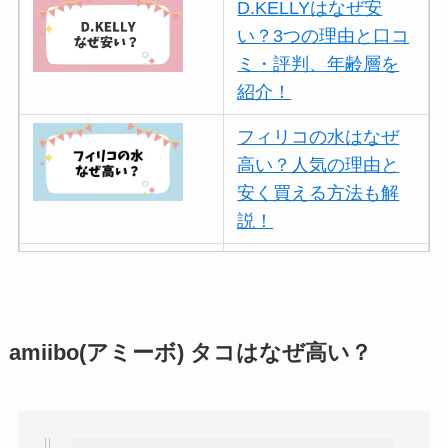
D.KELLYはなぜ安
い？3つの理由と口コ
ミ・評判、年齢層を
紹介！
フィリコの水はなぜ
高い？人気の理由と
安く買える方法も解
説！
ボールアンドチェー
ンはなぜ人気？3つの
理由と口コミ・評判
を紹介！
amiibo(アミーボ) タコはなぜ高い？
パリミキの値段が高
い理由は？なぜ人