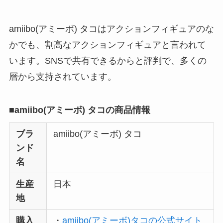
理由は？3つの理由と
口コミ・評判を紹
amiibo(アミーボ) タコはアクションフィギュアのな
介！
かでも、割高なアクションフィギュアと言われて
想夫恋はなぜ高い？
います。SNSで共有できるからと評判で、多くの
人気の理由と安く買
層から支持されています。
える方法も解説！
■amiibo(アミーボ) タコの商品情報
アレクサンドルドゥ
パリはなぜ高い？な
ブラ
amiibo(アミーボ) タコ
ぜ人気？安く買える
ンド
方法も解説！
名
クレ・ド・ポー ボー
生産
日本
テはなぜ高い？なぜ
地
人気？安く買える方
法も解説！
購入
・
amiibo(アミーボ)タコの公式サイト