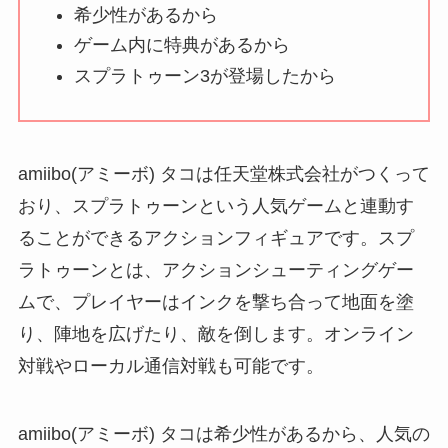
い理由は？なぜ人
希少性があるから
気？安く買う方法も
ゲーム内に特典があるから
解説！
スプラトゥーン3が登場したから
THE STEM CELL フ
ェイスマスクが安い
理由は？3つの理由と
amiibo(アミーボ) タコは任天堂株式会社がつくって
口コミ・評判を紹
おり、スプラトゥーンという人気ゲームと連動す
介！
ることができるアクションフィギュアです。スプ
想夫恋はなぜ高い？
ラトゥーンとは、アクションシューティングゲー
人気の理由と安く買
ムで、プレイヤーはインクを撃ち合って地面を塗
える方法も解説！
り、陣地を広げたり、敵を倒します。オンライン
対戦やローカル通信対戦も可能です。
アレクサンドルドゥ
パリはなぜ高い？な
ぜ人気？安く買える
amiibo(アミーボ) タコは希少性があるから、人気の