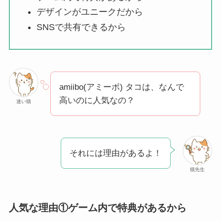
想夫恋はなぜ高い？
デザインがユニークだから
人気の理由と安く買
SNSで共有できるから
える方法も解説！
アレクサンドルドゥ
パリはなぜ高い？な
amiibo(アミーボ) タコは、なんで
ぜ人気？安く買える
高いのに人気なの？
迷い猫
方法も解説！
クレ・ド・ポー ボー
テはなぜ高い？なぜ
それには理由があるよ！
人気？安く買える方
法も解説！
猫先生
たまごっちみーつは
なぜ高い？なぜ人
人気な理由①ゲーム内で特典があるから
気？安く買える方法