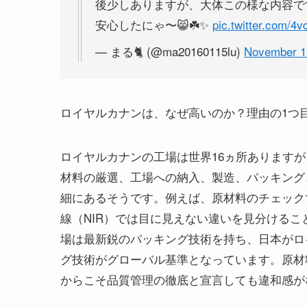
後少しありますが、大体この様な内容です
安心したにゃ〜😸☘️✨
pic.twitter.com/
— まる🐈 (@ma20160115lu)
November 1
ロイヤルカナンは、なぜ高いのか？理由の1つ
ロイヤルカナンの工場は世界16ヵ所あります
材料の厳選、工場への納入、製造、パッキング
細にあるそうです。例えば、原材料のチェック
線（NIR）では目に見えない違いを見分ける
場は最新鋭のパッキング技術を持ち、日本がロ
グ技術がグローバル基準となっています。原材
からこそ品質管理の徹底と宣言しても違和感が