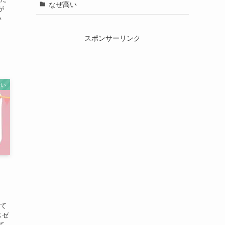
なぜ高い
が
い
スポンサーリンク
安い
！
して
スゼ
て