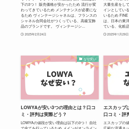
下の3つ！ 販売価格が安かったため 流行が変
大量生産をして
わってきているため メンテナンスが必要にな
インとしている
るため ヴィンテージシャネルは、フランスの
いるため FIN
シャネル合同会社がつくっている、高級宝飾
は、日本の東
品のブランドです。 ヴィンテージシ...
ている、化粧品の
2025年2月24日
2025年1月29日
なぜ安い
LOWYAが安い3つの理由とは？口コ
エスカップ
ミ・評判は実際どう？
口コミ・評
LOWYAの値段が安い理由は以下の3つ！ 自社
エスカップの値
で全てを行っているため メインがオンライン
広範な流通ネッ