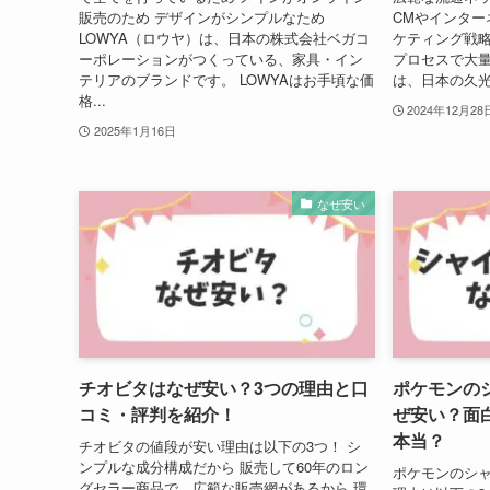
販売のため デザインがシンプルなため
CMやインター
LOWYA（ロウヤ）は、日本の株式会社ベガコ
ケティング戦略
ーポレーションがつくっている、家具・イン
プロセスで大量
テリアのブランドです。 LOWYAはお手頃な価
は、日本の久光
格...
2024年12月28
2025年1月16日
なぜ安い
チオビタはなぜ安い？3つの理由と口
ポケモンの
コミ・評判を紹介！
ぜ安い？面
本当？
チオビタの値段が安い理由は以下の3つ！ シ
ンプルな成分構成だから 販売して60年のロン
ポケモンのシ
グセラー商品で、広範な販売網があるから 環