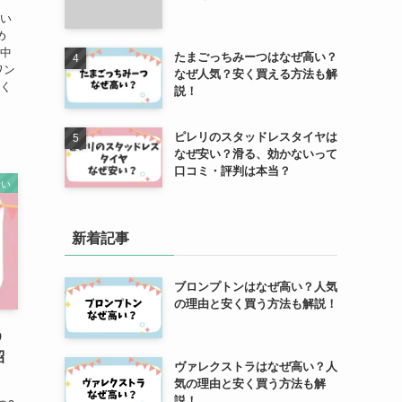
安い
め
を中
たまごっちみーつはなぜ高い？
ワン
なぜ人気？安く買える方法も解
つく
説！
ピレリのスタッドレスタイヤは
なぜ安い？滑る、効かないって
口コミ・評判は本当？
安い
新着記事
ブロンプトンはなぜ高い？人気
の理由と安く買う方法も解説！
う
紹
ヴァレクストラはなぜ高い？人
気の理由と安く買う方法も解
説！