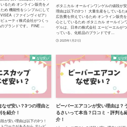
いるため オンライン販売をメ
ボタニカル オールインワンゲルの値段が
ため 機能性をシンプルにして
理由は以下の3つ！ 大量生産をしているた
E VISEA（ファインヴィゼア）
広告費を抑えているため オンライン販売
洋ビューティ株式会社がつくっ
心としているため ボタニカル オールイン
ブランドです。 FINE ...
ゲルは、日本の株式会社 エービーエルが
っている、化粧品のブランドです...
2025年1月21日
なぜ安い
なぜ
はなぜ安い？3つの理由と
ビーバーエアコンが安い理由は？
判を紹介！
るさいって本当？口コミ・評判も
介！
段が安い理由は以下の3つ！
トワークがあるから テレビ