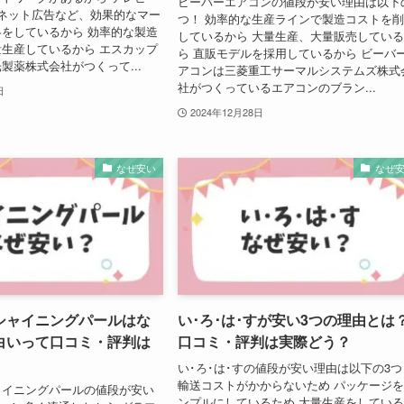
ビーバーエアコンの値段が安い理由は以下
ネット広告など、効果的なマー
つ！ 効率的な生産ラインで製造コストを
をしているから 効率的な製造
しているから 大量生産、大量販売してい
生産しているから エスカップ
ら 直販モデルを採用しているから ビーバ
製薬株式会社がつくって...
アコンは三菱重工サーマルシステムズ株式
社がつくっているエアコンのブラン...
日
2024年12月28日
なぜ安い
なぜ
シャイニングパールはな
い･ろ･は･すが安い3つの理由とは
白いって口コミ・評判は
口コミ・評判は実際どう？
い･ろ･は･すの値段が安い理由は以下の3つ
輸送コストがかからないため パッケージ
ャイニングパールの値段が安い
ンプルにしているため 大量生産をしてい