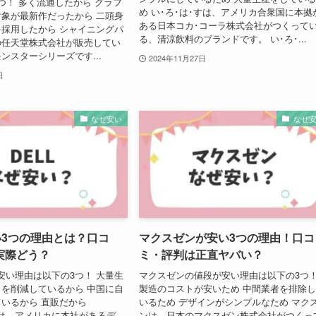
つ！ 多く流通したから グラフ
め い･ろ･は･すは、アメリカ合衆国に本拠
象が最新作だったから 二頭身
ある日本コカ･コーラ株式会社がつくって
採用したから シャイニングパ
る、清涼飲料のブランドです。 い･ろ･...
の任天堂株式会社が販売してい
ンスターシリーズです...
2024年11月27日
日
なぜ安い
なぜ
い3つの理由とは？口コ
マクスゼンが安い3つの理由！口コ
実際どう？
ミ・評判は正直ヤバい？
が安い理由は以下の3つ！ 大量生
マクスゼンの値段が安い理由は以下の3つ
を削減しているから 中国に自
製造のコストが安いため 中間業者を排除
いるから 直販だから
いるため デザインがシンプルなため マク
）は、アメリカに本社があるデ
ンは、日本のマクスゼン株式会社がつくっ