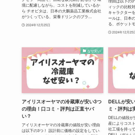
理由は以下の3
境に配慮しながら、コストを削減しているか
ィックの比較対
ら チオビタは、日本の大鵬薬品工業株式会社
キャラクターを
がつくっている、栄養ドリンクのブラ...
ールは、日本
る、ポケットモ
2024年12月25日
2024年12月25
なぜ安い
アイリスオーヤマの冷蔵庫が安い3つ
DELLが安
の理由！口コミ・評判は正直ヤバ
ミ・評判は
い？
DELLの値段
産によりコスト
アイリスオーヤマの冷蔵庫の値段が安い理由
社工場を持って
は以下の3つ！ 設計前に価格の設定をしてい
DELL（デル