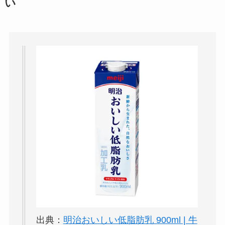
い
パリミキの値段が高
い理由は？なぜ人
気？安く買う方法も
解説！
THE STEM CELL フ
ェイスマスクが安い
理由は？3つの理由と
口コミ・評判を紹
介！
想夫恋はなぜ高い？
人気の理由と安く買
える方法も解説！
アレクサンドルドゥ
パリはなぜ高い？な
出典：
明治おいしい低脂肪乳 900ml | 牛