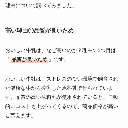
テはなぜ高い？なぜ
理由について調べてみました。
人気？安く買える方
法も解説！
高い理由①品質が良いため
たまごっちみーつは
なぜ高い？なぜ人
気？安く買える方法
おいしい牛乳は、なぜ高いのか？理由の1つ目は
も解説！
「
品質が良いため
」です。
The Rowはなぜ高
い？高すぎる？人気
おいしい牛乳は、ストレスのない環境で飼育され
の理由と安く買える
た健康な牛から搾乳した原料乳で作られていま
方法も解説！
す。品質の高い原料乳が使用されていると、自動
的にコストも上がってくるので、商品価格が高い
と言えます。