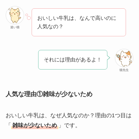
アレクサンドルドゥ
パリはなぜ高い？な
おいしい牛乳は、なんで高いのに
ぜ人気？安く買える
人気なの？
迷い猫
方法も解説！
クレ・ド・ポー ボー
テはなぜ高い？なぜ
それには理由があるよ！
人気？安く買える方
法も解説！
猫先生
たまごっちみーつは
なぜ高い？なぜ人
人気な理由①雑味が少ないため
気？安く買える方法
も解説！
おいしい牛乳は、なぜ人気なのか？理由の1つ目は
The Rowはなぜ高
「
雑味が少ないため
」です。
い？高すぎる？人気