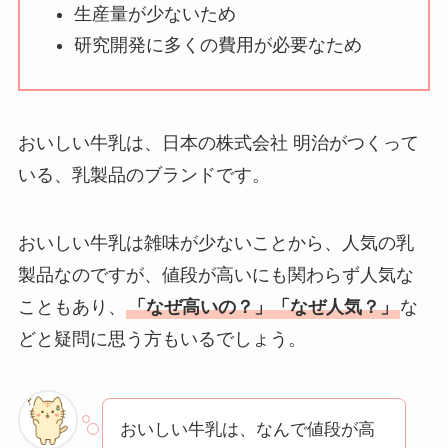
気？安く買う方法も
生産量が少ないため
解説！
研究開発に多くの費用が必要なため
THE STEM CELL フ
ェイスマスクが安い
理由は？3つの理由と
おいしい牛乳は、日本の株式会社 明治がつくって
口コミ・評判を紹
いる、乳製品のブランドです。
介！
想夫恋はなぜ高い？
おいしい牛乳は雑味が少ないことから、人気の乳
人気の理由と安く買
製品なのですが、値段が高いにも関わらず人気な
える方法も解説！
こともあり、
「なぜ高いの？」「なぜ人気？」
な
どと疑問に思う方もいるでしょう。
アレクサンドルドゥ
パリはなぜ高い？な
ぜ人気？安く買える
方法も解説！
おいしい牛乳は、なんで値段が高