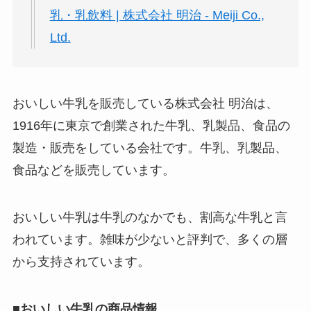
ぜ人気？安く買える
乳・乳飲料 | 株式会社 明治 - Meiji Co.,
方法も解説！
Ltd.
クレ・ド・ポー ボー
テはなぜ高い？なぜ
人気？安く買える方
おいしい牛乳を販売している株式会社 明治は、
法も解説！
1916年に東京で創業された牛乳、乳製品、食品の
製造・販売をしている会社です。牛乳、乳製品、
たまごっちみーつは
食品などを販売しています。
なぜ高い？なぜ人
気？安く買える方法
も解説！
おいしい牛乳は牛乳のなかでも、割高な牛乳と言
われています。雑味が少ないと評判で、多くの層
The Rowはなぜ高
い？高すぎる？人気
から支持されています。
の理由と安く買える
方法も解説！
■おいしい牛乳の商品情報