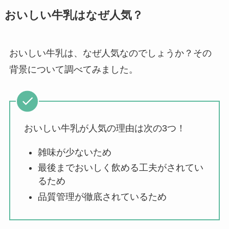
を紹介！
おいしい牛乳はなぜ人気？
パリミキの値段が高
い理由は？なぜ人
おいしい牛乳は、なぜ人気なのでしょうか？その
気？安く買う方法も
背景について調べてみました。
解説！
THE STEM CELL フ
ェイスマスクが安い
おいしい牛乳が人気の理由は次の3つ！
理由は？3つの理由と
口コミ・評判を紹
雑味が少ないため
介！
最後までおいしく飲める工夫がされてい
るため
想夫恋はなぜ高い？
品質管理が徹底されているため
人気の理由と安く買
える方法も解説！