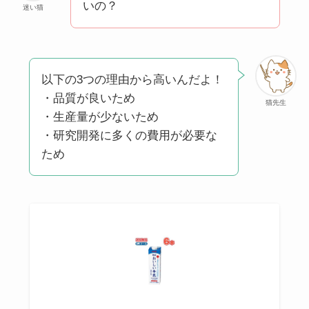
いの？
迷い猫
クレ・ド・ポー ボー
テはなぜ高い？なぜ
人気？安く買える方
法も解説！
以下の3つの理由から高いんだよ！
・品質が良いため
たまごっちみーつは
猫先生
・生産量が少ないため
なぜ高い？なぜ人
・研究開発に多くの費用が必要な
気？安く買える方法
ため
も解説！
The Rowはなぜ高
い？高すぎる？人気
の理由と安く買える
方法も解説！