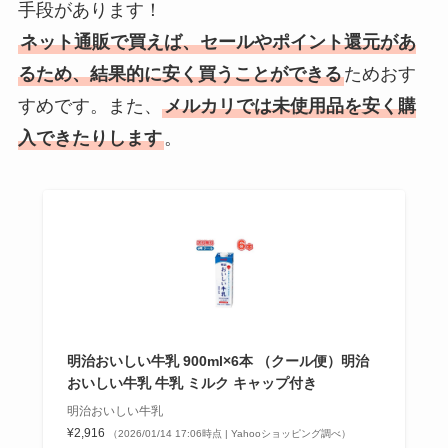
手段があります！
ネット通販で買えば、セールやポイント還元があ
アレクサンドルドゥ
パリはなぜ高い？な
るため、結果的に安く買うことができる
ためおす
ぜ人気？安く買える
すめです。また、
メルカリでは未使用品を安く購
方法も解説！
入できたりします
。
クレ・ド・ポー ボー
テはなぜ高い？なぜ
人気？安く買える方
法も解説！
たまごっちみーつは
なぜ高い？なぜ人
気？安く買える方法
明治おいしい牛乳 900ml×6本 （クール便）明治
も解説！
おいしい牛乳 牛乳 ミルク キャップ付き
明治おいしい牛乳
The Rowはなぜ高
¥2,916
（2026/01/14 17:06時点 | Yahooショッピング調べ）