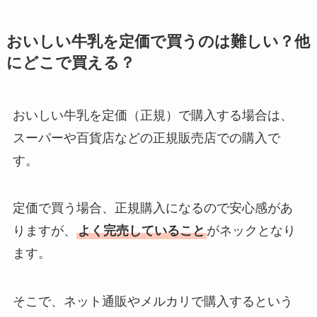
理由と口コミ・評判
を紹介！
おいしい牛乳を定価で買うのは難しい？他
にどこで買える？
パリミキの値段が高
い理由は？なぜ人
気？安く買う方法も
おいしい牛乳を定価（正規）で購入する場合は、
解説！
スーパーや百貨店などの正規販売店での購入で
す。
THE STEM CELL フ
ェイスマスクが安い
理由は？3つの理由と
定価で買う場合、正規購入になるので安心感があ
口コミ・評判を紹
りますが、
よく完売していること
がネックとなり
介！
ます。
想夫恋はなぜ高い？
人気の理由と安く買
そこで、ネット通販やメルカリで購入するという
える方法も解説！