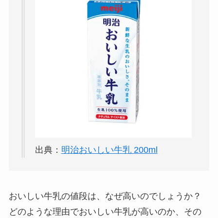
解説！
THE STEM CELL フ
ェイスマスクが安い
理由は？3つの理由と
口コミ・評判を紹
介！
想夫恋はなぜ高い？
人気の理由と安く買
える方法も解説！
アレクサンドルドゥ
出典：
明治おいしい牛乳 200ml
パリはなぜ高い？な
ぜ人気？安く買える
方法も解説！
おいしい牛乳の値段は、なぜ高いのでしょうか？
どのような理由でおいしい牛乳が高いのか、その
クレ・ド・ポー ボー