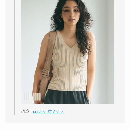
解説！
THE STEM CELL フ
ェイスマスクが安い
理由は？3つの理由と
口コミ・評判を紹
介！
想夫恋はなぜ高い？
人気の理由と安く買
える方法も解説！
アレクサンドルドゥ
パリはなぜ高い？な
ぜ人気？安く買える
出典：
coca 公式サイト
方法も解説！
クレ・ド・ポー ボー