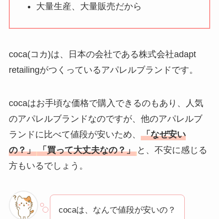
気？安く買う方法も
大量生産、大量販売だから
解説！
THE STEM CELL フ
ェイスマスクが安い
coca(コカ)は、日本の会社である株式会社adapt
理由は？3つの理由と
retailingがつくっているアパレルブランドです。
口コミ・評判を紹
介！
cocaはお手頃な価格で購入できるのもあり、人気
想夫恋はなぜ高い？
のアパレルブランドなのですが、他のアパレルブ
人気の理由と安く買
ランドに比べて値段が安いため、
「なぜ安い
える方法も解説！
の？」
「買って大丈夫なの？」
と、不安に感じる
方もいるでしょう。
アレクサンドルドゥ
パリはなぜ高い？な
ぜ人気？安く買える
方法も解説！
cocaは、なんで値段が安いの？