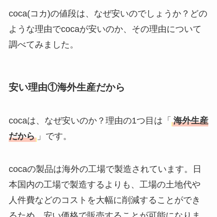
テはなぜ高い？なぜ
coca(コカ)の値段は、なぜ安いのでしょうか？どの
人気？安く買える方
ような理由でcocaが安いのか、その理由について
法も解説！
調べてみました。
たまごっちみーつは
なぜ高い？なぜ人
安い理由①海外生産だから
気？安く買える方法
も解説！
cocaは、なぜ安いのか？理由の1つ目は「
海外生産
The Rowはなぜ高
だから
」です。
い？高すぎる？人気
の理由と安く買える
方法も解説！
cocaの製品は海外の工場で製造されています。日
本国内の工場で製造するよりも、工場の土地代や
人件費などのコストを大幅に削減することができ
るため、安い価格で販売することが可能になりま