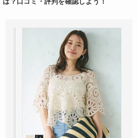
は？口コミ・評判を確認しよう！
パリミキの値段が高
い理由は？なぜ人
気？安く買う方法も
解説！
THE STEM CELL フ
ェイスマスクが安い
理由は？3つの理由と
口コミ・評判を紹
介！
想夫恋はなぜ高い？
人気の理由と安く買
える方法も解説！
アレクサンドルドゥ
パリはなぜ高い？な