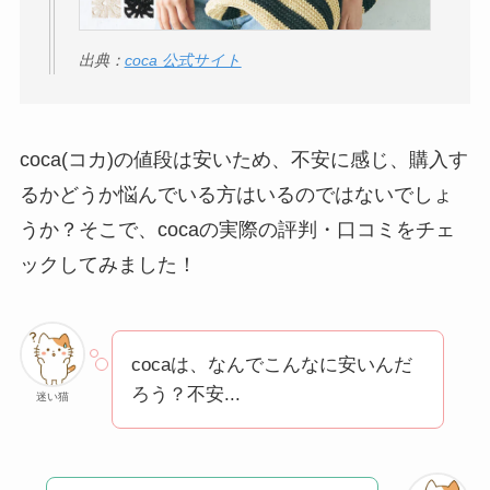
ぜ人気？安く買える
方法も解説！
出典：
coca 公式サイト
クレ・ド・ポー ボー
テはなぜ高い？なぜ
人気？安く買える方
coca(コカ)の値段は安いため、不安に感じ、購入す
法も解説！
るかどうか悩んでいる方はいるのではないでしょ
うか？そこで、cocaの実際の評判・口コミをチェ
たまごっちみーつは
ックしてみました！
なぜ高い？なぜ人
気？安く買える方法
も解説！
cocaは、なんでこんなに安いんだ
The Rowはなぜ高
ろう？不安...
迷い猫
い？高すぎる？人気
の理由と安く買える
方法も解説！