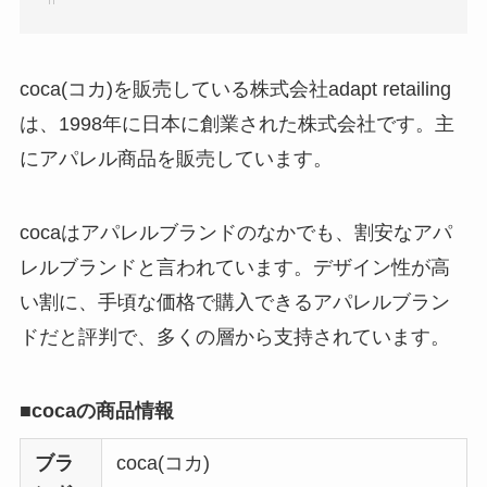
方法も解説！
クレ・ド・ポー ボー
テはなぜ高い？なぜ
coca(コカ)を販売している株式会社adapt retailing
人気？安く買える方
は、1998年に日本に創業された株式会社です。主
法も解説！
にアパレル商品を販売しています。
たまごっちみーつは
なぜ高い？なぜ人
cocaはアパレルブランドのなかでも、割安なアパ
気？安く買える方法
レルブランドと言われています。デザイン性が高
も解説！
い割に、手頃な価格で購入できるアパレルブラン
ドだと評判で、多くの層から支持されています。
The Rowはなぜ高
い？高すぎる？人気
の理由と安く買える
■cocaの商品情報
方法も解説！
ブラ
coca(コカ)