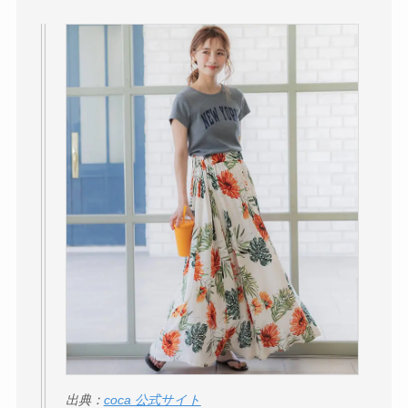
い理由は？なぜ人
気？安く買う方法も
解説！
THE STEM CELL フ
ェイスマスクが安い
理由は？3つの理由と
口コミ・評判を紹
介！
想夫恋はなぜ高い？
人気の理由と安く買
える方法も解説！
アレクサンドルドゥ
パリはなぜ高い？な
ぜ人気？安く買える
出典：
coca 公式サイト