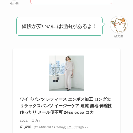
迷い猫
クレ・ド・ポー ボー
テはなぜ高い？なぜ
人気？安く買える方
値段が安いのには理由があるよ！
法も解説！
猫先生
たまごっちみーつは
なぜ高い？なぜ人
気？安く買える方法
も解説！
The Rowはなぜ高
い？高すぎる？人気
の理由と安く買える
ワイドパンツ レディース エンボス加工 ロング丈
リラックスパンツ イージーケア 速乾 無地 伸縮性
方法も解説！
ゆったり メール便不可 24ss coca コカ
coca「コカ」
¥1,490
（2024/06/20 17:24時点 | 楽天市場調べ）