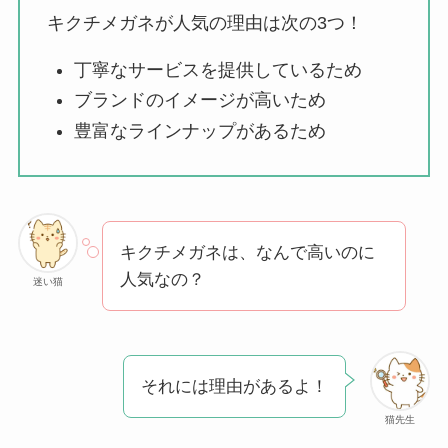
ェイスマスクが安い
キクチメガネが人気の理由は次の3つ！
理由は？3つの理由と
口コミ・評判を紹
丁寧なサービスを提供しているため
介！
ブランドのイメージが高いため
想夫恋はなぜ高い？
豊富なラインナップがあるため
人気の理由と安く買
える方法も解説！
アレクサンドルドゥ
キクチメガネは、なんで高いのに
パリはなぜ高い？な
人気なの？
迷い猫
ぜ人気？安く買える
方法も解説！
クレ・ド・ポー ボー
それには理由があるよ！
テはなぜ高い？なぜ
人気？安く買える方
猫先生
法も解説！