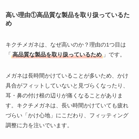
方法も解説！
高い理由①高品質な製品を取り扱っているた
クレ・ド・ポー ボー
め
テはなぜ高い？なぜ
人気？安く買える方
法も解説！
キクチメガネは、なぜ高いのか？理由の1つ目は
「
高品質な製品を取り扱っているため
」です。
たまごっちみーつは
なぜ高い？なぜ人
気？安く買える方法
メガネは長時間かけていることが多いため、かけ
も解説！
具合がフィットしていないと見づらくなったり、
耳・鼻の付け根の辺りが痛くなることがありま
The Rowはなぜ高
い？高すぎる？人気
す。キクチメガネは、長い時間かけていても疲れ
の理由と安く買える
づらい「かけ心地」にこだわり、フィッティング
方法も解説！
調整に力を注いでいます。