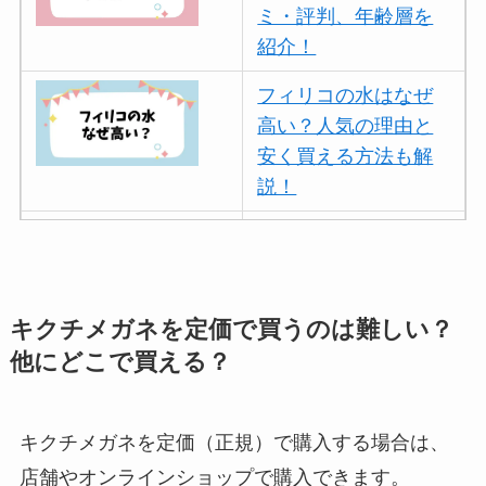
ミ・評判、年齢層を
紹介！
フィリコの水はなぜ
高い？人気の理由と
安く買える方法も解
説！
ボールアンドチェー
ンはなぜ人気？3つの
理由と口コミ・評判
を紹介！
キクチメガネを定価で買うのは難しい？
他にどこで買える？
パリミキの値段が高
い理由は？なぜ人
気？安く買う方法も
キクチメガネを定価（正規）で購入する場合は、
解説！
店舗やオンラインショップで購入できます。