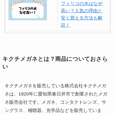
フィリコの水はなぜ
高い？人気の理由と
安く買える方法も解
説！
ボールアンドチェー
ンはなぜ人気？3つの
理由と口コミ・評判
を紹介！
キクチメガネとは？商品についておさら
い
パリミキの値段が高
い理由は？なぜ人
気？安く買う方法も
キクチメガネを販売している株式会社キクチメガ
解説！
ネは、1920年に愛知県春日井市で創業されたメガ
ネ販売会社です。メガネ、コンタクトレンズ、サ
THE STEM CELL フ
ェイスマスクが安い
ングラス、補聴器、光学品などを販売していま