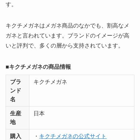
理由は？3つの理由と
す。
口コミ・評判を紹
介！
キクチメガネはメガネ商品のなかでも、割高なメ
想夫恋はなぜ高い？
ガネと言われています。ブランドのイメージが高
人気の理由と安く買
いと評判で、多くの層から支持されています。
える方法も解説！
■キクチメガネの商品情報
アレクサンドルドゥ
パリはなぜ高い？な
ブラ
キクチメガネ
ぜ人気？安く買える
ンド
方法も解説！
名
クレ・ド・ポー ボー
生産
日本
テはなぜ高い？なぜ
地
人気？安く買える方
法も解説！
購入
・
キクチメガネの公式サイト