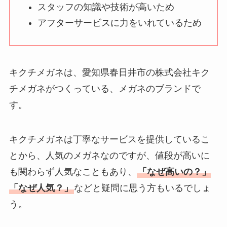
気？安く買う方法も
スタッフの知識や技術が高いため
解説！
アフターサービスに力をいれているため
THE STEM CELL フ
ェイスマスクが安い
理由は？3つの理由と
キクチメガネは、愛知県春日井市の株式会社キク
口コミ・評判を紹
チメガネがつくっている、メガネのブランドで
介！
す。
想夫恋はなぜ高い？
人気の理由と安く買
キクチメガネは丁寧なサービスを提供しているこ
える方法も解説！
とから、人気のメガネなのですが、値段が高いに
も関わらず人気なこともあり、
「なぜ高いの？」
アレクサンドルドゥ
パリはなぜ高い？な
「なぜ人気？」
などと疑問に思う方もいるでしょ
ぜ人気？安く買える
う。
方法も解説！