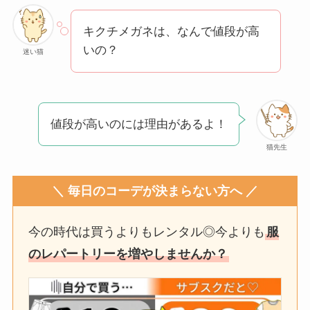
クレ・ド・ポー ボー
キクチメガネは、なんで値段が高
テはなぜ高い？なぜ
いの？
人気？安く買える方
迷い猫
法も解説！
たまごっちみーつは
なぜ高い？なぜ人
値段が高いのには理由があるよ！
気？安く買える方法
猫先生
も解説！
＼ 毎日のコーデが決まらない方へ ／
The Rowはなぜ高
い？高すぎる？人気
の理由と安く買える
今の時代は買うよりもレンタル◎今よりも
服
方法も解説！
のレパートリーを増やしませんか？