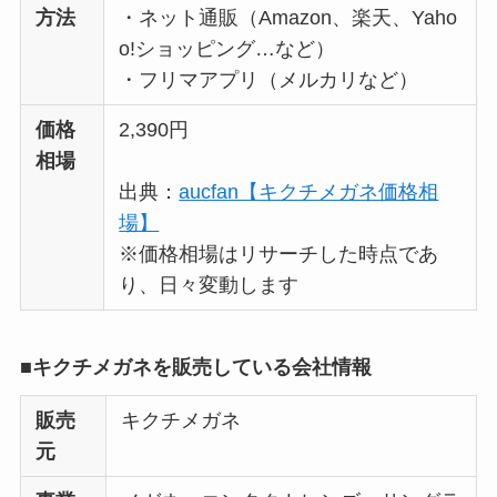
方法
・ネット通販（Amazon、楽天、Yaho
たまごっちみーつは
o!ショッピング…など）
なぜ高い？なぜ人
・フリマアプリ（メルカリなど）
気？安く買える方法
も解説！
価格
2,390円
相場
The Rowはなぜ高
出典：
aucfan【キクチメガネ価格相
い？高すぎる？人気
場】
の理由と安く買える
※価格相場はリサーチした時点であ
方法も解説！
り、日々変動します
■キクチメガネを販売している会社情報
販売
キクチメガネ
元