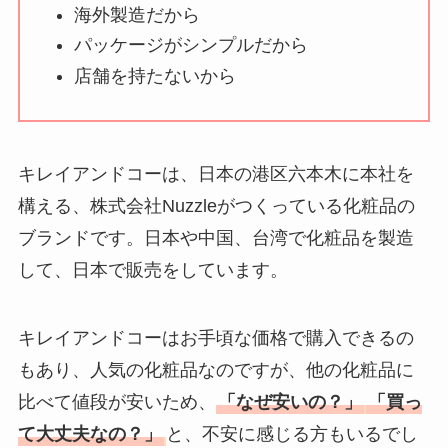
い理由は？なぜ人
海外製造だから
気？安く買う方法も
パッケージがシンプルだから
解説！
店舗を持たないから
THE STEM CELL フ
ェイスマスクが安い
理由は？3つの理由と
キレイアンドコーは、日本の港区六本木に本社を
口コミ・評判を紹
構える、株式会社Nuzzleがつくっている化粧品の
介！
ブランドです。日本や中国、台湾で化粧品を製造
想夫恋はなぜ高い？
して、日本で販売をしています。
人気の理由と安く買
える方法も解説！
キレイアンドコーはお手頃な価格で購入できるの
もあり、人気の化粧品なのですが、他の化粧品に
アレクサンドルドゥ
パリはなぜ高い？な
比べて値段が安いため、
「なぜ安いの？」
「買っ
ぜ人気？安く買える
て大丈夫なの？」
と、不安に感じる方もいるでし