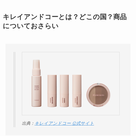
理由と口コミ・評判
を紹介！
キレイアンドコーとは？どこの国？商品
についておさらい
パリミキの値段が高
い理由は？なぜ人
気？安く買う方法も
解説！
THE STEM CELL フ
ェイスマスクが安い
理由は？3つの理由と
口コミ・評判を紹
介！
想夫恋はなぜ高い？
出典：
キレイアンドコー 公式サイト
人気の理由と安く買
える方法も解説！