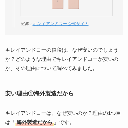
口コミ・評判を紹
介！
出典：
キレイアンドコー 公式サイト
想夫恋はなぜ高い？
人気の理由と安く買
える方法も解説！
キレイアンドコーの値段は、なぜ安いのでしょう
アレクサンドルドゥ
か？どのような理由でキレイアンドコーが安いの
パリはなぜ高い？な
か、その理由について調べてみました。
ぜ人気？安く買える
方法も解説！
クレ・ド・ポー ボー
安い理由①海外製造だから
テはなぜ高い？なぜ
人気？安く買える方
キレイアンドコーは、なぜ安いのか？理由の1つ目
法も解説！
は「
海外製造だから
」です。