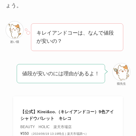
方法も解説！
ょう。
クレ・ド・ポー ボー
テはなぜ高い？なぜ
人気？安く買える方
キレイアンドコーは、なんで値段
法も解説！
が安いの？
迷い猫
たまごっちみーつは
なぜ高い？なぜ人
気？安く買える方法
値段が安いのには理由があるよ！
も解説！
猫先生
The Rowはなぜ高
い？高すぎる？人気
の理由と安く買える
【公式】Kirei&co.（キレイアンドコー）9色アイ
シャドウパレット キレコ
方法も解説！
BEAUTY HOLIC 楽天市場店
¥550
（2024/06/19 13:19時点 | 楽天市場調べ）