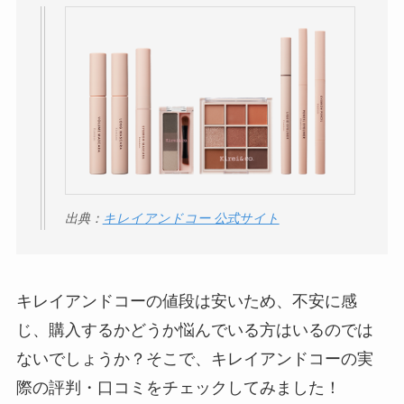
THE STEM CELL フ
ェイスマスクが安い
理由は？3つの理由と
口コミ・評判を紹
介！
想夫恋はなぜ高い？
人気の理由と安く買
出典：
キレイアンドコー 公式サイト
える方法も解説！
アレクサンドルドゥ
パリはなぜ高い？な
キレイアンドコーの値段は安いため、不安に感
ぜ人気？安く買える
じ、購入するかどうか悩んでいる方はいるのでは
方法も解説！
ないでしょうか？そこで、キレイアンドコーの実
クレ・ド・ポー ボー
際の評判・口コミをチェックしてみました！