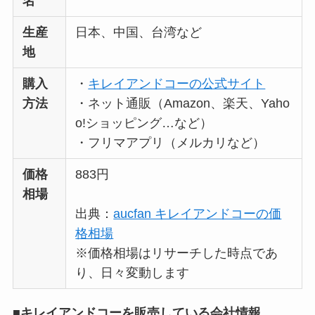
名
い？高すぎる？人気
の理由と安く買える
生産
日本、中国、台湾など
方法も解説！
地
購入
・
キレイアンドコーの公式サイト
方法
・ネット通販（Amazon、楽天、Yaho
o!ショッピング…など）
・フリマアプリ（メルカリなど）
価格
883円
相場
出典：
aucfan キレイアンドコーの価
格相場
※価格相場はリサーチした時点であ
り、日々変動します
■キレイアンドコーを販売している会社情報