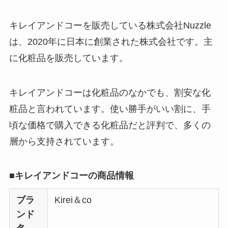
アレクサンドルドゥ
キレイアンドコーを販売している株式会社Nuzzle
パリはなぜ高い？な
は、2020年に日本に創業された株式会社です。主
ぜ人気？安く買える
に化粧品を販売しています。
方法も解説！
クレ・ド・ポー ボー
キレイアンドコーは化粧品のなかでも、割安な化
テはなぜ高い？なぜ
粧品と言われています。使い勝手がいい割に、手
人気？安く買える方
頃な価格で購入できる化粧品だと評判で、多くの
法も解説！
層から支持されています。
たまごっちみーつは
なぜ高い？なぜ人
■キレイアンドコーの商品情報
気？安く買える方法
も解説！
ブラ
Kirei＆co
ンド
The Rowはなぜ高