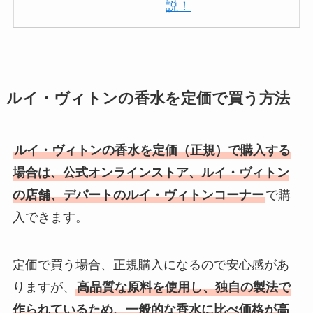
説！
ボールアンドチェー
ンはなぜ人気？3つの
理由と口コミ・評判
を紹介！
ルイ・ヴィトンの香水を定価で買う方法
パリミキの値段が高
い理由は？なぜ人
ルイ・ヴィトンの香水を定価（正規）で購入する
気？安く買う方法も
場合は、公式オンラインストア、ルイ・ヴィトン
解説！
の店舗、デパートのルイ・ヴィトンコーナー
で購
入できます。
THE STEM CELL フ
ェイスマスクが安い
理由は？3つの理由と
定価で買う場合、正規購入になるので安心感があ
口コミ・評判を紹
りますが、
高品質な原料を使用し、独自の製法で
介！
作られているため、一般的な香水に比べ価格が高