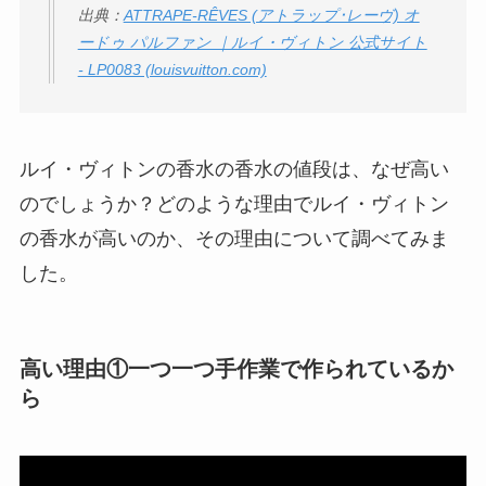
出典：
ATTRAPE-RÊVES (アトラップ･レーヴ) オ
ードゥ パルファン ｜ルイ・ヴィトン 公式サイト
THE STEM CELL フ
- LP0083 (louisvuitton.com)
ェイスマスクが安い
理由は？3つの理由と
口コミ・評判を紹
介！
ルイ・ヴィトンの香水の香水の値段は、なぜ高い
のでしょうか？どのような理由でルイ・ヴィトン
想夫恋はなぜ高い？
の香水が高いのか、その理由について調べてみま
人気の理由と安く買
した。
える方法も解説！
アレクサンドルドゥ
パリはなぜ高い？な
高い理由①一つ一つ手作業で作られているか
ぜ人気？安く買える
ら
方法も解説！
クレ・ド・ポー ボー