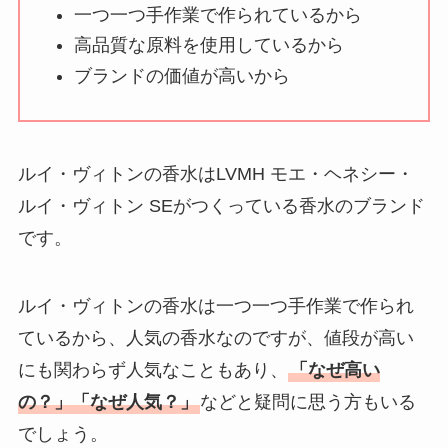
い理由は？なぜ人
一つ一つ手作業で作られているから
気？安く買う方法も
高品質な原料を使用しているから
解説！
ブランドの価値が高いから
THE STEM CELL フ
ェイスマスクが安い
理由は？3つの理由と
ルイ・ヴィトンの香水はLVMH モエ・ヘネシー・
口コミ・評判を紹
ルイ・ヴィトン SEがつくっている香水のブランド
介！
です。
想夫恋はなぜ高い？
人気の理由と安く買
ルイ・ヴィトンの香水は一つ一つ手作業で作られ
える方法も解説！
ているから、人気の香水なのですが、値段が高い
にも関わらず人気なこともあり、
「なぜ高い
アレクサンドルドゥ
パリはなぜ高い？な
の？」「なぜ人気？」
などと疑問に思う方もいる
ぜ人気？安く買える
でしょう。