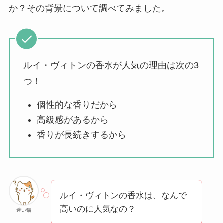
気？安く買う方法も
か？その背景について調べてみました。
解説！
THE STEM CELL フ
ェイスマスクが安い
ルイ・ヴィトンの香水が人気の理由は次の3
理由は？3つの理由と
つ！
口コミ・評判を紹
介！
個性的な香りだから
想夫恋はなぜ高い？
高級感があるから
人気の理由と安く買
香りが長続きするから
える方法も解説！
アレクサンドルドゥ
パリはなぜ高い？な
ルイ・ヴィトンの香水は、なんで
ぜ人気？安く買える
高いのに人気なの？
迷い猫
方法も解説！