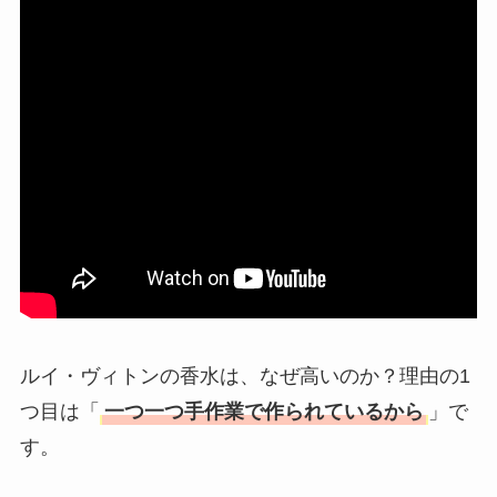
テはなぜ高い？なぜ
人気？安く買える方
法も解説！
たまごっちみーつは
なぜ高い？なぜ人
気？安く買える方法
も解説！
The Rowはなぜ高
い？高すぎる？人気
の理由と安く買える
方法も解説！
ルイ・ヴィトンの香水は、なぜ高いのか？理由の1
つ目は「
一つ一つ手作業で作られているから
」で
す。