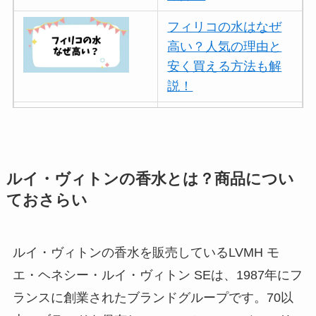
フィリコの水はなぜ
高い？人気の理由と
安く買える方法も解
説！
ボールアンドチェー
ンはなぜ人気？3つの
理由と口コミ・評判
を紹介！
ルイ・ヴィトンの香水とは？商品につい
ておさらい
パリミキの値段が高
い理由は？なぜ人
気？安く買う方法も
ルイ・ヴィトンの香水を販売しているLVMH モ
解説！
エ・ヘネシー・ルイ・ヴィトン SEは、1987年にフ
ランスに創業されたブランドグループです。70以
THE STEM CELL フ