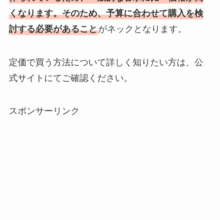
想夫恋はなぜ高い？
くなります。そのため、予算に合わせて購入を検
人気の理由と安く買
討する必要があること
がネックとなります。
える方法も解説！
アレクサンドルドゥ
定価で買う方法について詳しく知りたい方は、公
パリはなぜ高い？な
式サイトにてご確認ください。
ぜ人気？安く買える
方法も解説！
スポンサーリンク
クレ・ド・ポー ボー
テはなぜ高い？なぜ
人気？安く買える方
法も解説！
たまごっちみーつは
なぜ高い？なぜ人
気？安く買える方法