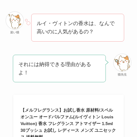
方法も解説！
クレ・ド・ポー ボー
ルイ・ヴィトンの香水は、なんで
テはなぜ高い？なぜ
高いのに人気があるの？
人気？安く買える方
迷い猫
法も解説！
たまごっちみーつは
なぜ高い？なぜ人
それには納得できる理由がある
気？安く買える方法
よ！
猫先生
も解説！
The Rowはなぜ高
い？高すぎる？人気
【メルフレグランス】お試し香水 原材料/スペル
の理由と安く買える
オンユー オードパルファム(ルイヴィトン Louis
方法も解説！
Vuitton) 香水 フレグランス アトマイザー 1.5ml
30プッシュ お試し レディース メンズ ユニセック