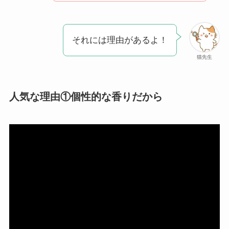
クレ・ド・ポー ボー
テはなぜ高い？なぜ
それには理由があるよ！
人気？安く買える方
法も解説！
猫先生
たまごっちみーつは
なぜ高い？なぜ人
人気な理由①個性的な香りだから
気？安く買える方法
も解説！
The Rowはなぜ高
い？高すぎる？人気
の理由と安く買える
方法も解説！