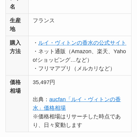
法も解説！
名
たまごっちみーつは
生産
フランス
なぜ高い？なぜ人
地
気？安く買える方法
も解説！
購入
・
ルイ・ヴィトンの香水の公式サイト
方法
・ネット通販（Amazon、楽天、Yaho
The Rowはなぜ高
o!ショッピング…など）
い？高すぎる？人気
・フリマアプリ（メルカリなど）
の理由と安く買える
方法も解説！
価格
35,497円
相場
出典：
aucfan「ルイ・ヴィトンの香
水」価格相場
※価格相場はリサーチした時点であ
り、日々変動します