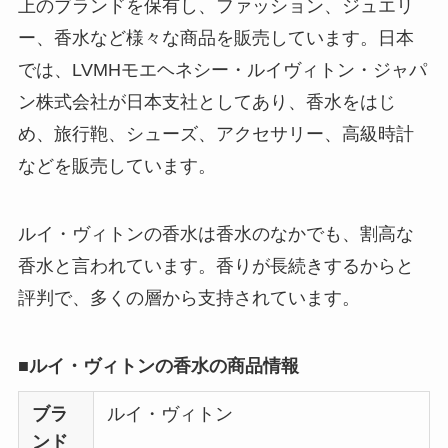
ェイスマスクが安い
上のブランドを保有し、ファッション、ジュエリ
理由は？3つの理由と
ー、香水など様々な商品を販売しています。日本
口コミ・評判を紹
では、LVMHモエヘネシー・ルイヴィトン・ジャパ
介！
ン株式会社が日本支社としてあり、香水をはじ
想夫恋はなぜ高い？
め、旅行鞄、シューズ、アクセサリー、高級時計
人気の理由と安く買
などを販売しています。
える方法も解説！
ルイ・ヴィトンの香水は香水のなかでも、割高な
アレクサンドルドゥ
香水と言われています。香りが長続きするからと
パリはなぜ高い？な
ぜ人気？安く買える
評判で、多くの層から支持されています。
方法も解説！
■ルイ・ヴィトンの香水の商品情報
クレ・ド・ポー ボー
テはなぜ高い？なぜ
ブラ
ルイ・ヴィトン
人気？安く買える方
ンド