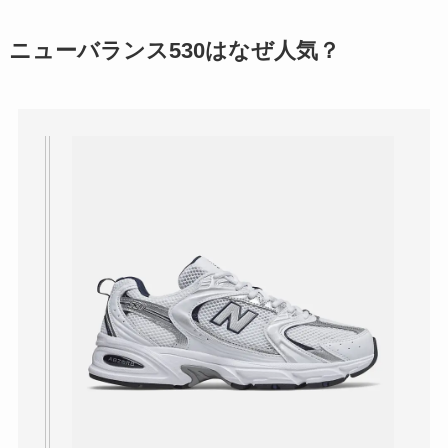
理由と口コミ・評判
を紹介！
ニューバランス530はなぜ人気？
パリミキの値段が高
い理由は？なぜ人
気？安く買う方法も
解説！
THE STEM CELL フ
ェイスマスクが安い
理由は？3つの理由と
口コミ・評判を紹
介！
想夫恋はなぜ高い？
人気の理由と安く買
える方法も解説！