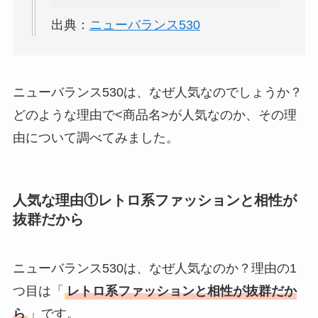
アレクサンドルドゥ
出典：
ニューバランス530
パリはなぜ高い？な
ぜ人気？安く買える
方法も解説！
ニューバランス530は、なぜ人気なのでしょうか？
どのような理由で<商品名>が人気なのか、その理
クレ・ド・ポー ボー
テはなぜ高い？なぜ
由について調べてみました。
人気？安く買える方
法も解説！
人気な理由①レトロ系ファッションと相性が
たまごっちみーつは
抜群だから
なぜ高い？なぜ人
気？安く買える方法
も解説！
ニューバランス530は、なぜ人気なのか？理由の1
つ目は「
レトロ系ファッションと相性が抜群だか
The Rowはなぜ高
ら
」です。