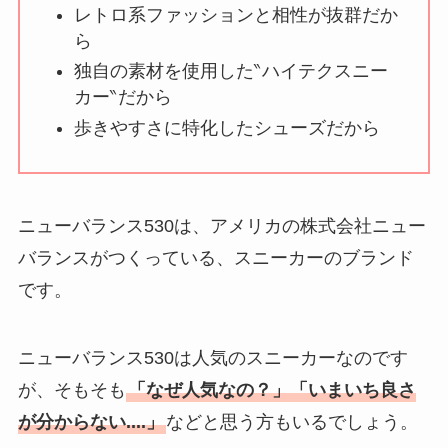
い理由は？なぜ人
レトロ系ファッションと相性が抜群だか
気？安く買う方法も
ら
解説！
独自の素材を使用した‶ハイテクスニー
カー‶だから
THE STEM CELL フ
歩きやすさに特化したシューズだから
ェイスマスクが安い
理由は？3つの理由と
口コミ・評判を紹
介！
ニューバランス530は、アメリカの株式会社ニュー
バランスがつくっている、スニーカーのブランド
想夫恋はなぜ高い？
です。
人気の理由と安く買
える方法も解説！
ニューバランス530は人気のスニーカーなのです
アレクサンドルドゥ
が、そもそも
「なぜ人気なの？」「いまいち良さ
パリはなぜ高い？な
が分からない....」
などと思う方もいるでしょう。
ぜ人気？安く買える