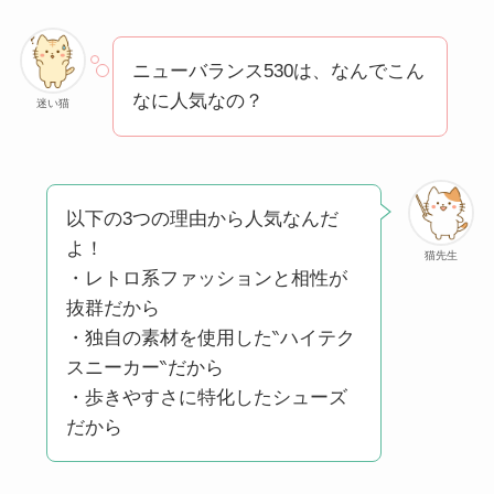
方法も解説！
クレ・ド・ポー ボー
ニューバランス530は、なんでこん
テはなぜ高い？なぜ
なに人気なの？
迷い猫
人気？安く買える方
法も解説！
たまごっちみーつは
以下の3つの理由から人気なんだ
なぜ高い？なぜ人
よ！
気？安く買える方法
猫先生
・レトロ系ファッションと相性が
も解説！
抜群だから
・独自の素材を使用した‶ハイテク
The Rowはなぜ高
スニーカー‶だから
い？高すぎる？人気
・歩きやすさに特化したシューズ
の理由と安く買える
だから
方法も解説！