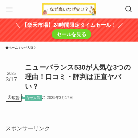
＼ 【楽天市場】24時間限定タイムセール！ ／
セールを見る
ホーム
なぜ人気
ニューバランス530が人気な3つの
2025
理由！口コミ・評判は正直ヤバ
3/17
い？
広告
2025年3月17日
なぜ人気
スポンサーリンク