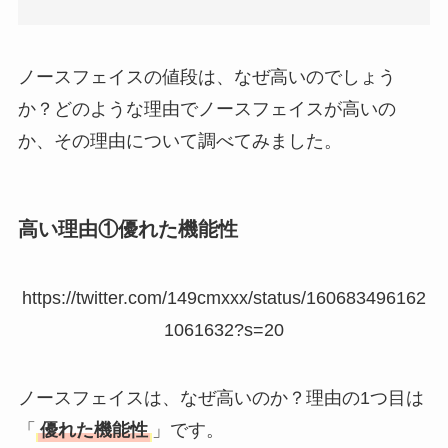
人気？安く買える方
法も解説！
ノースフェイスの値段は、なぜ高いのでしょう
たまごっちみーつは
か？どのような理由でノースフェイスが高いの
なぜ高い？なぜ人
気？安く買える方法
か、その理由について調べてみました。
も解説！
The Rowはなぜ高
高い理由①優れた機能性
い？高すぎる？人気
の理由と安く買える
方法も解説！
https://twitter.com/149cmxxx/status/160683496162
1061632?s=20
ノースフェイスは、なぜ高いのか？理由の1つ目は
「
優れた機能性
」です。