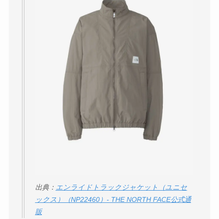
THE STEM CELL フ
ェイスマスクが安い
理由は？3つの理由と
口コミ・評判を紹
介！
想夫恋はなぜ高い？
人気の理由と安く買
える方法も解説！
アレクサンドルドゥ
パリはなぜ高い？な
ぜ人気？安く買える
方法も解説！
出典：
エンライドトラックジャケット（ユニセ
クレ・ド・ポー ボー
ックス）（NP22460）- THE NORTH FACE公式通
テはなぜ高い？なぜ
販