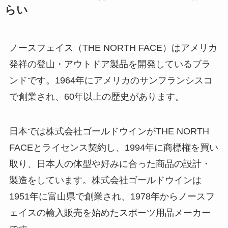
らい
パリミキの値段が高
い理由は？なぜ人
気？安く買う方法も
ノースフェイス（THE NORTH FACE）はアメリカ
解説！
発祥の登山・アウトドア製品を開発しているブラ
ンドです。1964年にアメリカのサンフランシスコ
THE STEM CELL フ
ェイスマスクが安い
で創業され、60年以上の歴史があります。
理由は？3つの理由と
口コミ・評判を紹
日本では株式会社ゴールドウインがTHE NORTH
介！
FACEとライセンス契約し、1994年に商標権を買い
想夫恋はなぜ高い？
取り、日本人の体型や好みに合った商品の設計・
人気の理由と安く買
製造をしています。株式会社ゴールドウインは
える方法も解説！
1951年に富山県で創業され、1978年からノースフ
ェイスの輸入販売を始めたスポーツ用品メーカー
アレクサンドルドゥ