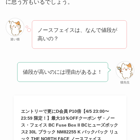
に思う方もいるでしょう。
方法も解説！
クレ・ド・ポー ボー
テはなぜ高い？なぜ
ノースフェイスは、なんで値段が
人気？安く買える方
高いの？
迷い猫
法も解説！
たまごっちみーつは
なぜ高い？なぜ人
値段が高いのには理由があるよ！
気？安く買える方法
も解説！
猫先生
The Rowはなぜ高
い？高すぎる？人気
エントリーで更にD会員 P10倍【4/5 23:00〜
の理由と安く買える
23:59 限定！】最大10％OFFクーポン ザ・ノー
方法も解説！
ス・フェイス BC Fuse Box II BCヒューズボック
ス2 30L ブラック NM82255 K バックパック リュ
ック THE NORTH FACE ノースフェイス