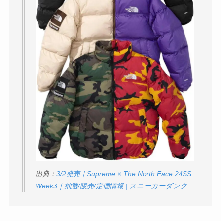
出典：
3/2発売｜Supreme × The North Face 24SS
Week3｜抽選/販売/定価情報 | スニーカーダンク