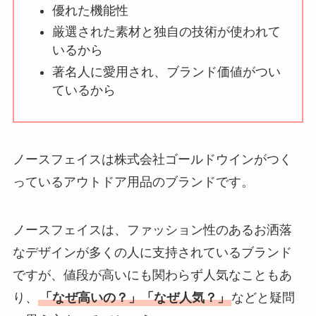
い理由は？なぜ人
優れた機能性
気？安く買う方法も
厳選された素材と独自の技術が使われて
解説！
いるから
著名人に愛用され、ブランド価値がつい
THE STEM CELL フ
ているから
ェイスマスクが安い
理由は？3つの理由と
口コミ・評判を紹
介！
ノースフェイスは株式会社ゴールドウインがつく
っているアウトドア用品のブランドです。
想夫恋はなぜ高い？
人気の理由と安く買
える方法も解説！
ノースフェイスは、ファッション性のあるお洒落
なデザインが多くの人に支持されているブランド
アレクサンドルドゥ
ですが、値段が高いにも関わらず人気なこともあ
パリはなぜ高い？な
り、
「なぜ高いの？」「なぜ人気？」
などと疑問
ぜ人気？安く買える