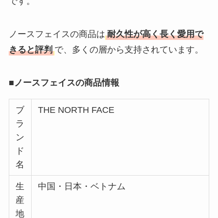
です。
パリはなぜ高い？な
ぜ人気？安く買える
方法も解説！
ノースフェイスの商品は
耐久性が高く長く愛用で
きると評判
で、多くの層から支持されています。
クレ・ド・ポー ボー
テはなぜ高い？なぜ
人気？安く買える方
■ノースフェイスの商品情報
法も解説！
ブ
THE NORTH FACE
たまごっちみーつは
ラ
なぜ高い？なぜ人
ン
気？安く買える方法
ド
も解説！
名
The Rowはなぜ高
生
中国・日本・ベトナム
い？高すぎる？人気
産
の理由と安く買える
地
方法も解説！