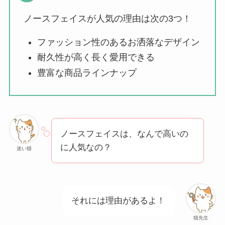
ェイスマスクが安い
ノースフェイスが人気の理由は次の3つ！
理由は？3つの理由と
口コミ・評判を紹
ファッション性のあるお洒落なデザイン
介！
耐久性が高く長く愛用できる
想夫恋はなぜ高い？
豊富な商品ラインナップ
人気の理由と安く買
える方法も解説！
アレクサンドルドゥ
ノースフェイスは、なんで高いの
パリはなぜ高い？な
に人気なの？
迷い猫
ぜ人気？安く買える
方法も解説！
クレ・ド・ポー ボー
それには理由があるよ！
テはなぜ高い？なぜ
人気？安く買える方
猫先生