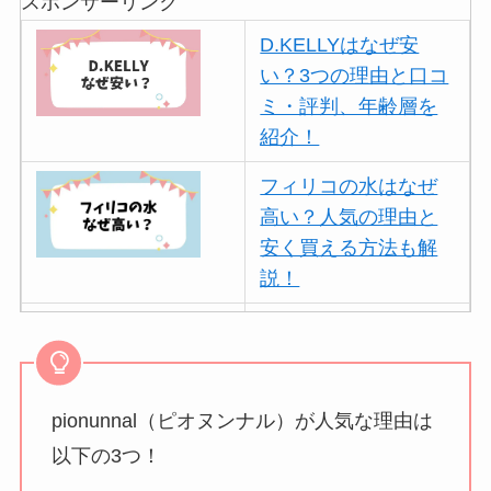
スポンサーリンク
D.KELLYはなぜ安
い？3つの理由と口コ
ミ・評判、年齢層を
紹介！
フィリコの水はなぜ
高い？人気の理由と
安く買える方法も解
説！
ボールアンドチェー
ンはなぜ人気？3つの
理由と口コミ・評判
を紹介！
pionunnal（ピオヌンナル）が人気な理由は
以下の3つ！
パリミキの値段が高