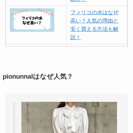
フィリコの水はなぜ
高い？人気の理由と
安く買える方法も解
説！
ボールアンドチェー
ンはなぜ人気？3つの
理由と口コミ・評判
を紹介！
pionunnalはなぜ人気？
パリミキの値段が高
い理由は？なぜ人
気？安く買う方法も
解説！
THE STEM CELL フ