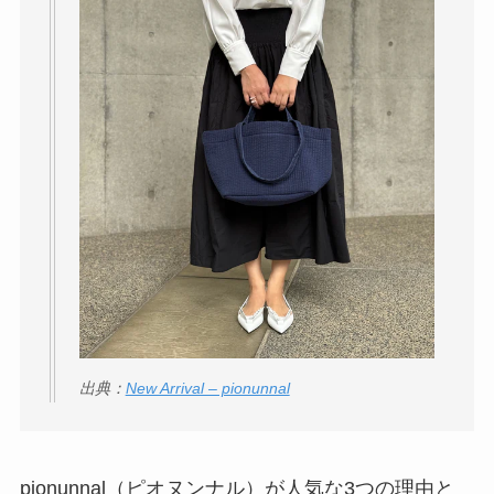
ェイスマスクが安い
理由は？3つの理由と
口コミ・評判を紹
介！
想夫恋はなぜ高い？
人気の理由と安く買
える方法も解説！
アレクサンドルドゥ
パリはなぜ高い？な
ぜ人気？安く買える
方法も解説！
出典：
New Arrival – pionunnal
クレ・ド・ポー ボー
テはなぜ高い？なぜ
人気？安く買える方
pionunnal（ピオヌンナル）が人気な3つの理由と