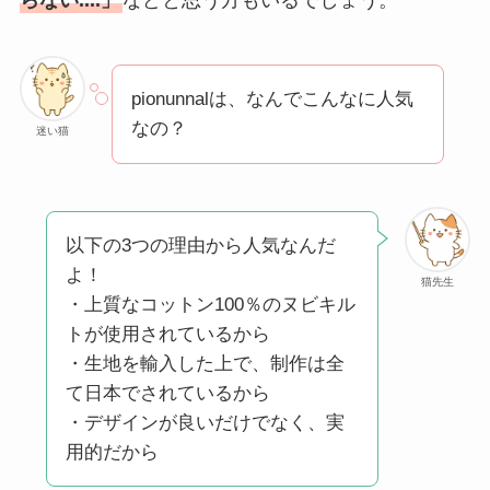
方法も解説！
クレ・ド・ポー ボー
テはなぜ高い？なぜ
pionunnalは、なんでこんなに人気
人気？安く買える方
なの？
迷い猫
法も解説！
たまごっちみーつは
なぜ高い？なぜ人
以下の3つの理由から人気なんだ
気？安く買える方法
よ！
猫先生
も解説！
・上質なコットン100％のヌビキル
トが使用されているから
The Rowはなぜ高
・生地を輸入した上で、制作は全
い？高すぎる？人気
て日本でされているから
の理由と安く買える
・デザインが良いだけでなく、実
方法も解説！
用的だから