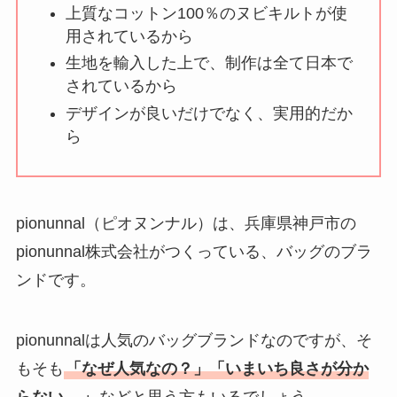
い理由は？なぜ人
上質なコットン100％のヌビキルトが使
気？安く買う方法も
用されているから
解説！
生地を輸入した上で、制作は全て日本で
されているから
THE STEM CELL フ
デザインが良いだけでなく、実用的だか
ェイスマスクが安い
ら
理由は？3つの理由と
口コミ・評判を紹
介！
pionunnal（ピオヌンナル）は、兵庫県神戸市の
想夫恋はなぜ高い？
pionunnal株式会社がつくっている、バッグのブラ
人気の理由と安く買
ンドです。
える方法も解説！
アレクサンドルドゥ
pionunnalは人気のバッグブランドなのですが、そ
パリはなぜ高い？な
もそも
「なぜ人気なの？」「いまいち良さが分か
ぜ人気？安く買える
らない....」
などと思う方もいるでしょう。