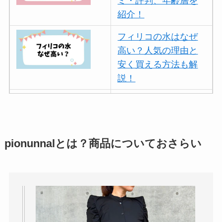
ミ・評判、年齢層を
紹介！
フィリコの水はなぜ
高い？人気の理由と
安く買える方法も解
説！
ボールアンドチェー
ンはなぜ人気？3つの
理由と口コミ・評判
を紹介！
pionunnalとは？商品についておさらい
パリミキの値段が高
い理由は？なぜ人
気？安く買う方法も
解説！