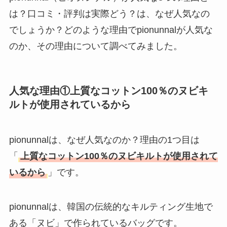
法も解説！
は？口コミ・評判は実際どう？は、なぜ人気なの
たまごっちみーつは
でしょうか？どのような理由でpionunnalが人気な
なぜ高い？なぜ人
のか、その理由について調べてみました。
気？安く買える方法
も解説！
人気な理由①上質なコットン100％のヌビキ
The Rowはなぜ高
ルトが使用されているから
い？高すぎる？人気
の理由と安く買える
方法も解説！
pionunnalは、なぜ人気なのか？理由の1つ目は
「
上質なコットン100％のヌビキルトが使用されて
いるから
」です。
pionunnalは、韓国の伝統的なキルティング生地で
ある「ヌビ」で作られているバッグです。