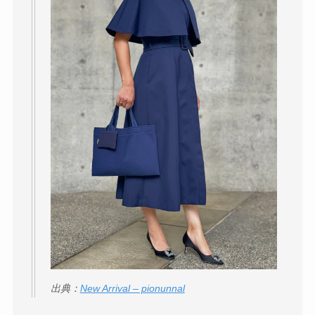
出典：
New Arrival – pionunnal