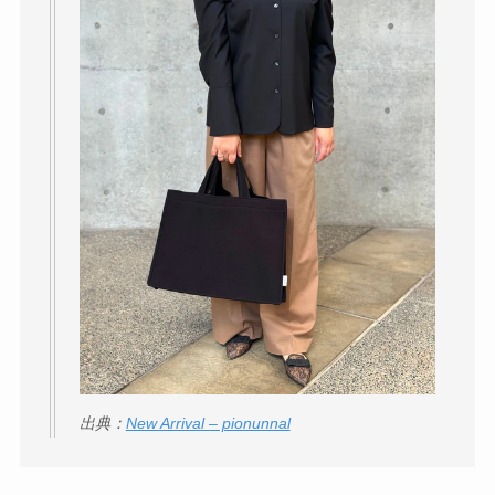
THE STEM CELL フ
ェイスマスクが安い
理由は？3つの理由と
口コミ・評判を紹
介！
想夫恋はなぜ高い？
人気の理由と安く買
える方法も解説！
アレクサンドルドゥ
パリはなぜ高い？な
ぜ人気？安く買える
方法も解説！
出典：
New Arrival – pionunnal
クレ・ド・ポー ボー
テはなぜ高い？なぜ