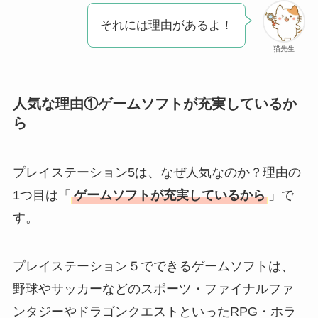
人気？安く買える方
法も解説！
それには理由があるよ！
猫先生
たまごっちみーつは
なぜ高い？なぜ人
気？安く買える方法
人気な理由①ゲームソフトが充実しているか
も解説！
ら
The Rowはなぜ高
い？高すぎる？人気
プレイステーション5は、なぜ人気なのか？理由の
の理由と安く買える
1つ目は「
ゲームソフトが充実しているから
」で
方法も解説！
す。
プレイステーション５でできるゲームソフトは、
野球やサッカーなどのスポーツ・ファイナルファ
ンタジーやドラゴンクエストといったRPG・ホラ