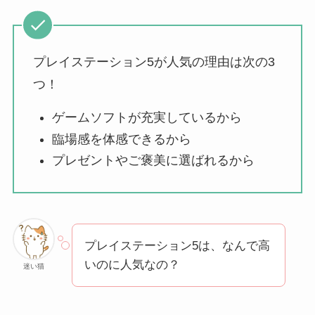
THE STEM CELL フ
ェイスマスクが安い
理由は？3つの理由と
プレイステーション5が人気の理由は次の3
口コミ・評判を紹
介！
つ！
想夫恋はなぜ高い？
ゲームソフトが充実しているから
人気の理由と安く買
臨場感を体感できるから
える方法も解説！
プレゼントやご褒美に選ばれるから
アレクサンドルドゥ
パリはなぜ高い？な
ぜ人気？安く買える
プレイステーション5は、なんで高
方法も解説！
いのに人気なの？
迷い猫
クレ・ド・ポー ボー
テはなぜ高い？なぜ