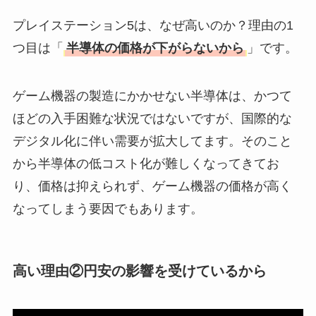
人気？安く買える方
プレイステーション5は、なぜ高いのか？理由の1
法も解説！
つ目は「
半導体の価格が下がらないから
」です。
たまごっちみーつは
なぜ高い？なぜ人
ゲーム機器の製造にかかせない半導体は、かつて
気？安く買える方法
ほどの入手困難な状況ではないですが、国際的な
も解説！
デジタル化に伴い需要が拡大してます。そのこと
The Rowはなぜ高
から半導体の低コスト化が難しくなってきてお
い？高すぎる？人気
り、価格は抑えられず、ゲーム機器の価格が高く
の理由と安く買える
なってしまう要因でもあります。
方法も解説！
高い理由②円安の影響を受けているから