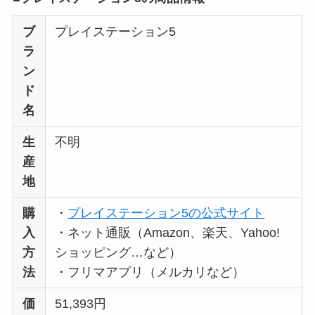
ぜ人気？安く買える
ブ
プレイステーション5
方法も解説！
ラ
クレ・ド・ポー ボー
ン
テはなぜ高い？なぜ
ド
人気？安く買える方
名
法も解説！
生
不明
たまごっちみーつは
産
なぜ高い？なぜ人
地
気？安く買える方法
購
・
プレイステーション5の公式サイト
も解説！
入
・ネット通販（Amazon、楽天、Yahoo!
The Rowはなぜ高
方
ショッピング…など）
い？高すぎる？人気
法
・フリマアプリ（メルカリなど）
の理由と安く買える
価
51,393円
方法も解説！