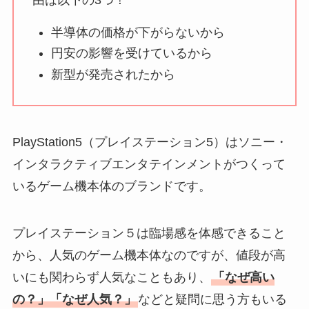
い理由は？なぜ人
気？安く買う方法も
半導体の価格が下がらないから
解説！
円安の影響を受けているから
新型が発売されたから
THE STEM CELL フ
ェイスマスクが安い
理由は？3つの理由と
口コミ・評判を紹
PlayStation5（プレイステーション5）はソニー・
介！
インタラクティブエンタテインメントがつくって
想夫恋はなぜ高い？
いるゲーム機本体のブランドです。
人気の理由と安く買
える方法も解説！
プレイステーション５は臨場感を体感できること
から、人気のゲーム機本体なのですが、値段が高
アレクサンドルドゥ
パリはなぜ高い？な
いにも関わらず人気なこともあり、
「なぜ高い
ぜ人気？安く買える
の？」「なぜ人気？」
などと疑問に思う方もいる