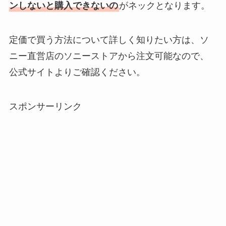
ンしないと購入できないの
がネックとなります。
介！
想夫恋はなぜ高い？
定価で買う方法について詳しく知りたい方は、ソ
人気の理由と安く買
ニー直営店のソニーストアから注文可能なので、
える方法も解説！
公式サイトよりご確認ください。
アレクサンドルドゥ
パリはなぜ高い？な
スポンサーリンク
ぜ人気？安く買える
方法も解説！
クレ・ド・ポー ボー
テはなぜ高い？なぜ
人気？安く買える方
法も解説！
たまごっちみーつは