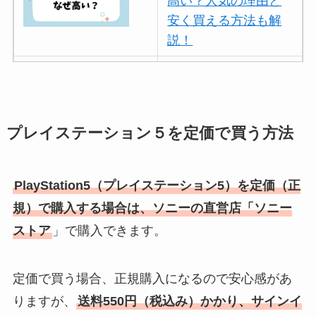
高い？人気の理由と
安く買える方法も解
説！
ボールアンドチェー
ンはなぜ人気？3つの
理由と口コミ・評判
を紹介！
プレイステーション５を定価で買う方法
パリミキの値段が高
い理由は？なぜ人
PlayStation5（プレイステーション5）を定価（正
気？安く買う方法も
規）で購入する場合は、ソニーの直営店「ソニー
解説！
ストア
」で購入できます。
THE STEM CELL フ
ェイスマスクが安い
定価で買う場合、正規購入になるので安心感があ
理由は？3つの理由と
りますが、
送料550円（税込み）かかり、サインイ
口コミ・評判を紹