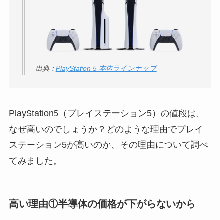
THE STEM CELL フ
ェイスマスクが安い
理由は？3つの理由と
口コミ・評判を紹
出典：
PlayStation 5 本体ラインナップ
介！
想夫恋はなぜ高い？
人気の理由と安く買
PlayStation5（プレイステーション5）の値段は、
える方法も解説！
なぜ高いのでしょうか？どのような理由でプレイ
アレクサンドルドゥ
ステーション5が高いのか、その理由について調べ
パリはなぜ高い？な
てみました。
ぜ人気？安く買える
方法も解説！
高い理由①半導体の価格が下がらないから
クレ・ド・ポー ボー
テはなぜ高い？なぜ