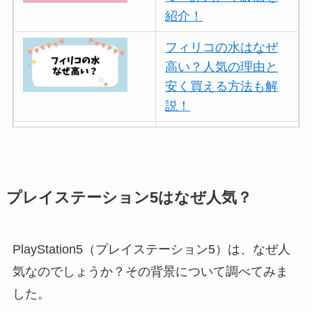
紹介！
フィリコの水はなぜ
高い？人気の理由と
安く買える方法も解
説！
ボールアンドチェー
ンはなぜ人気？3つの
理由と口コミ・評判
を紹介！
プレイステーション5
はなぜ人気？
パリミキの値段が高
い理由は？なぜ人
PlayStation5（プレイステーション5）は、なぜ人
気？安く買う方法も
気なのでしょうか？その背景について調べてみま
解説！
した。