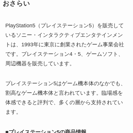
おさらい
パリミキの値段が高
い理由は？なぜ人
気？安く買う方法も
PlayStation5（プレイステーション5）を販売して
解説！
いるソニー・インタラクティブエンタテインメン
トは、1993年に東京に創業されたゲーム事業会社
THE STEM CELL フ
ェイスマスクが安い
です。プレイステーション4・5、ゲームソフト、
理由は？3つの理由と
周辺機器を販売しています。
口コミ・評判を紹
介！
プレイステーション5はゲーム機本体のなかでも、
想夫恋はなぜ高い？
割高なゲーム機本体と言われています。臨場感を
人気の理由と安く買
体感できると評判で、多くの層から支持されてい
える方法も解説！
ます。
アレクサンドルドゥ
パリはなぜ高い？な
■プレイステーション5の商品情報