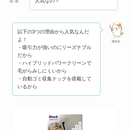
人気なの？
迷い猫
クレ・ド・ポー ボー
テはなぜ高い？なぜ
人気？安く買える方
法も解説！
以下の3つの理由から人気なんだ
よ！
猫先生
たまごっちみーつは
・吸引力が強いのにリーズナブル
なぜ高い？なぜ人
だから
気？安く買える方法
・ハイブリッドパワークリーンで
も解説！
毛がらみしにくいから
・自動ゴミ収集ドックを搭載して
The Rowはなぜ高
いるから
い？高すぎる？人気
の理由と安く買える
方法も解説！