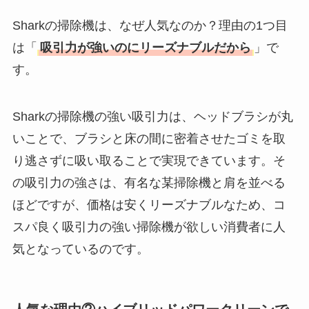
い？高すぎる？人気
の理由と安く買える
Sharkの掃除機は、なぜ人気なのか？理由の1つ目
方法も解説！
は「
吸引力が強いのにリーズナブルだから
」で
す。
Sharkの掃除機の強い吸引力は、ヘッドブラシが丸
いことで、ブラシと床の間に密着させたゴミを取
り逃さずに吸い取ることで実現できています。そ
の吸引力の強さは、有名な某掃除機と肩を並べる
ほどですが、価格は安くリーズナブルなため、コ
スパ良く吸引力の強い掃除機が欲しい消費者に人
気となっているのです。