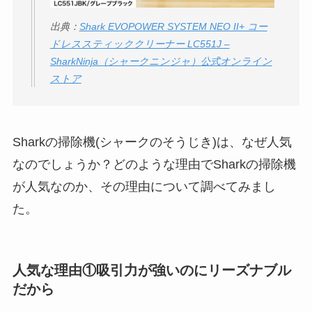
アレクサンドルドゥ
出典：
Shark EVOPOWER SYSTEM NEO II+ コー
パリはなぜ高い？な
ドレススティッククリーナー LC551J –
SharkNinja（シャークニンジャ）公式オンライン
ぜ人気？安く買える
ストア
方法も解説！
クレ・ド・ポー ボー
テはなぜ高い？なぜ
Sharkの掃除機(シャークのそうじき)は、なぜ人気
人気？安く買える方
なのでしょうか？どのような理由でSharkの掃除機
法も解説！
が人気なのか、その理由について調べてみまし
たまごっちみーつは
た。
なぜ高い？なぜ人
気？安く買える方法
も解説！
人気な理由①吸引力が強いのにリーズナブル
だから
The Rowはなぜ高