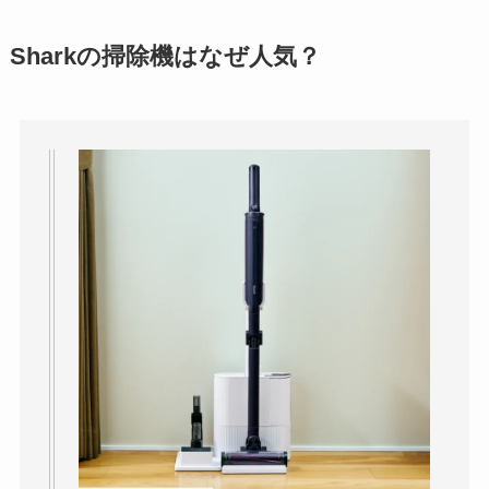
理由と口コミ・評判
を紹介！
Sharkの掃除機はなぜ人気？
パリミキの値段が高
い理由は？なぜ人
気？安く買う方法も
解説！
THE STEM CELL フ
ェイスマスクが安い
理由は？3つの理由と
口コミ・評判を紹
介！
想夫恋はなぜ高い？
人気の理由と安く買
える方法も解説！