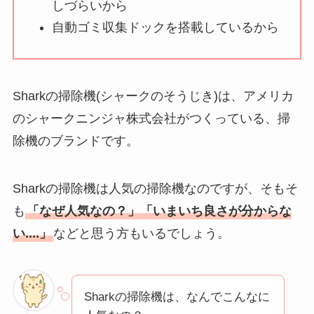
気？安く買う方法も
しづらいから
解説！
自動ゴミ収集ドックを搭載しているから
THE STEM CELL フ
ェイスマスクが安い
理由は？3つの理由と
Sharkの掃除機(シャークのそうじき)は、アメリカ
口コミ・評判を紹
のシャークニンジャ株式会社がつくっている、掃
介！
除機のブランドです。
想夫恋はなぜ高い？
人気の理由と安く買
Sharkの掃除機は人気の掃除機なのですが、そもそ
える方法も解説！
も
「なぜ人気なの？」「いまいち良さが分からな
い....」
などと思う方もいるでしょう。
アレクサンドルドゥ
パリはなぜ高い？な
ぜ人気？安く買える
方法も解説！
Sharkの掃除機は、なんでこんなに