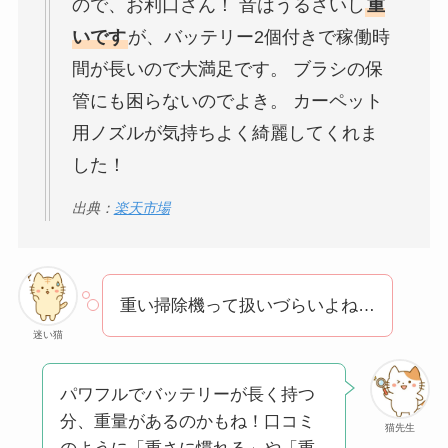
ので、お利口さん！ 音はうるさいし
重
いです
が、バッテリー2個付きで稼働時
間が長いので大満足です。 ブラシの保
管にも困らないのでよき。 カーペット
用ノズルが気持ちよく綺麗してくれま
した！
出典：
楽天市場
重い掃除機って扱いづらいよね…
迷い猫
パワフルでバッテリーが長く持つ
分、重量があるのかもね！口コミ
猫先生