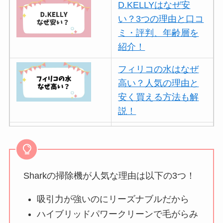
D.KELLYはなぜ安
い？3つの理由と口コ
ミ・評判、年齢層を
紹介！
フィリコの水はなぜ
高い？人気の理由と
安く買える方法も解
説！
ボールアンドチェー
ンはなぜ人気？3つの
理由と口コミ・評判
を紹介！
Sharkの掃除機が人気な理由は以下の3つ！
パリミキの値段が高
吸引力が強いのにリーズナブルだから
い理由は？なぜ人
ハイブリッドパワークリーンで毛がらみ