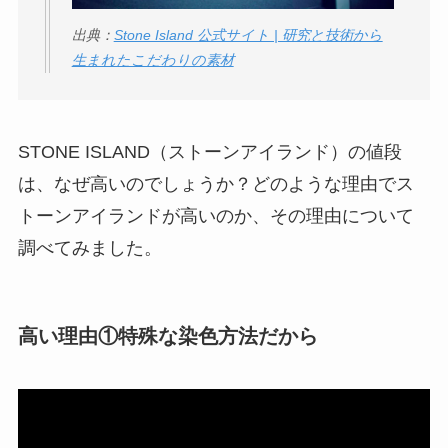
パリはなぜ高い？な
出典：
Stone Island 公式サイト | 研究と技術から
ぜ人気？安く買える
生まれたこだわりの素材
方法も解説！
クレ・ド・ポー ボー
テはなぜ高い？なぜ
STONE ISLAND（ストーンアイランド）の値段
人気？安く買える方
は、なぜ高いのでしょうか？どのような理由でス
法も解説！
トーンアイランドが高いのか、その理由について
たまごっちみーつは
調べてみました。
なぜ高い？なぜ人
気？安く買える方法
も解説！
高い理由①特殊な染色方法だから
The Rowはなぜ高
い？高すぎる？人気
の理由と安く買える