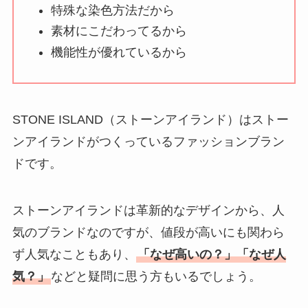
い理由は？なぜ人
特殊な染色方法だから
気？安く買う方法も
素材にこだわってるから
解説！
機能性が優れているから
THE STEM CELL フ
ェイスマスクが安い
理由は？3つの理由と
STONE ISLAND（ストーンアイランド）はストー
口コミ・評判を紹
ンアイランドがつくっているファッションブラン
介！
ドです。
想夫恋はなぜ高い？
人気の理由と安く買
ストーンアイランドは革新的なデザインから、人
える方法も解説！
気のブランドなのですが、値段が高いにも関わら
ず人気なこともあり、
「なぜ高いの？」「なぜ人
アレクサンドルドゥ
パリはなぜ高い？な
気？」
などと疑問に思う方もいるでしょう。
ぜ人気？安く買える