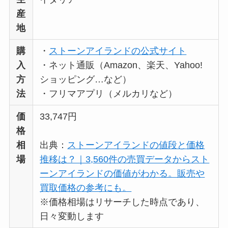
も解説！
産
The Rowはなぜ高
地
い？高すぎる？人気
購
・
ストーンアイランドの公式サイト
の理由と安く買える
入
・ネット通販（Amazon、楽天、Yahoo!
方法も解説！
方
ショッピング…など）
法
・フリマアプリ（メルカリなど）
価
33,747円
格
相
出典：
ストーンアイランドの値段と価格
場
推移は？｜3,560件の売買データからスト
ーンアイランドの価値がわかる。販売や
買取価格の参考にも。
※価格相場はリサーチした時点であり、
日々変動します