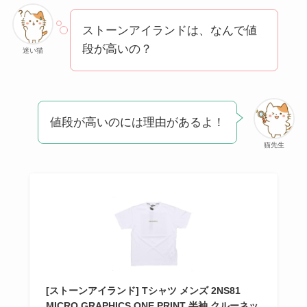
方法も解説！
ストーンアイランドは、なんで値
クレ・ド・ポー ボー
段が高いの？
迷い猫
テはなぜ高い？なぜ
人気？安く買える方
法も解説！
値段が高いのには理由があるよ！
たまごっちみーつは
なぜ高い？なぜ人
猫先生
気？安く買える方法
も解説！
The Rowはなぜ高
い？高すぎる？人気
の理由と安く買える
方法も解説！
[ストーンアイランド] Tシャツ メンズ 2NS81
MICRO GRAPHICS ONE PRINT 半袖 クルーネッ