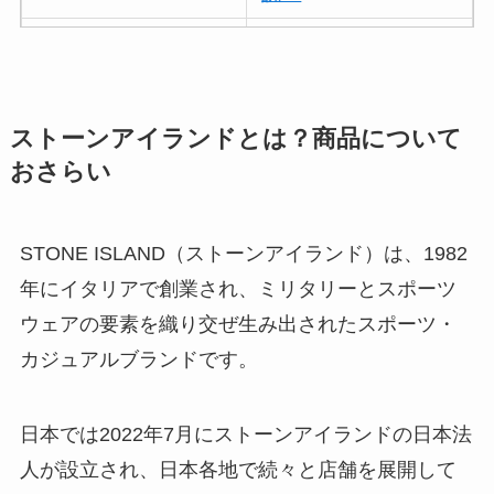
ボールアンドチェー
ンはなぜ人気？3つの
理由と口コミ・評判
を紹介！
ストーンアイランドとは？商品について
おさらい
パリミキの値段が高
い理由は？なぜ人
気？安く買う方法も
STONE ISLAND（ストーンアイランド）は、1982
解説！
年にイタリアで創業され、ミリタリーとスポーツ
ウェアの要素を織り交ぜ生み出されたスポーツ・
THE STEM CELL フ
ェイスマスクが安い
カジュアルブランドです。
理由は？3つの理由と
口コミ・評判を紹
日本では2022年7月にストーンアイランドの日本法
介！
人が設立され、日本各地で続々と店舗を展開して