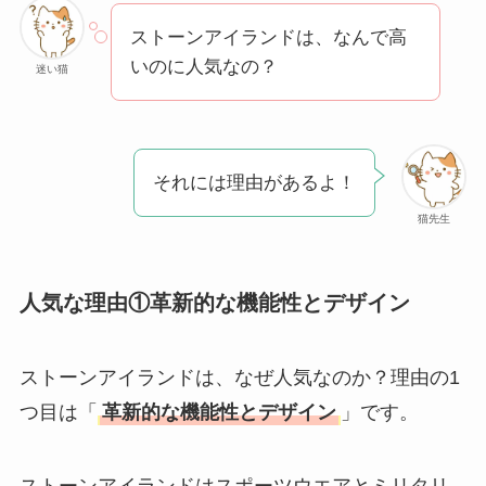
ぜ人気？安く買える
ストーンアイランドは、なんで高
方法も解説！
いのに人気なの？
迷い猫
クレ・ド・ポー ボー
テはなぜ高い？なぜ
人気？安く買える方
法も解説！
それには理由があるよ！
猫先生
たまごっちみーつは
なぜ高い？なぜ人
気？安く買える方法
人気な理由①革新的な機能性とデザイン
も解説！
The Rowはなぜ高
ストーンアイランドは、なぜ人気なのか？理由の1
い？高すぎる？人気
つ目は「
革新的な機能性とデザイン
」です。
の理由と安く買える
方法も解説！