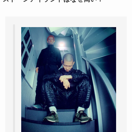
パリミキの値段が高
い理由は？なぜ人
気？安く買う方法も
解説！
THE STEM CELL フ
ェイスマスクが安い
理由は？3つの理由と
口コミ・評判を紹
介！
想夫恋はなぜ高い？
人気の理由と安く買
える方法も解説！
アレクサンドルドゥ