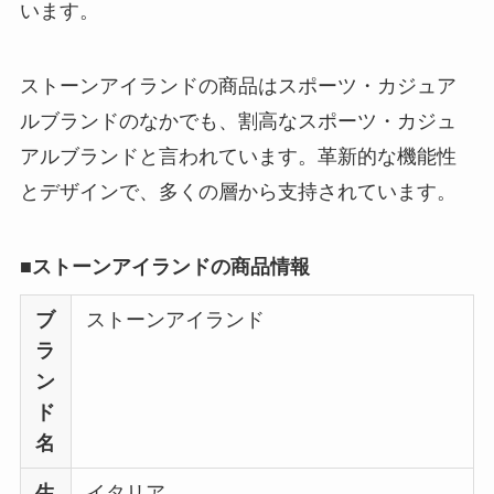
想夫恋はなぜ高い？
います。
人気の理由と安く買
える方法も解説！
ストーンアイランドの商品はスポーツ・カジュア
ルブランドのなかでも、割高なスポーツ・カジュ
アレクサンドルドゥ
パリはなぜ高い？な
アルブランドと言われています。革新的な機能性
ぜ人気？安く買える
とデザインで、多くの層から支持されています。
方法も解説！
クレ・ド・ポー ボー
■ストーンアイランドの商品情報
テはなぜ高い？なぜ
ブ
ストーンアイランド
人気？安く買える方
ラ
法も解説！
ン
たまごっちみーつは
ド
なぜ高い？なぜ人
名
気？安く買える方法
生
イタリア