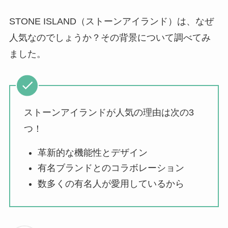
パリミキの値段が高
い理由は？なぜ人
STONE ISLAND（ストーンアイランド）は、なぜ
気？安く買う方法も
人気なのでしょうか？その背景について調べてみ
解説！
ました。
THE STEM CELL フ
ェイスマスクが安い
理由は？3つの理由と
ストーンアイランドが人気の理由は次の3
口コミ・評判を紹
介！
つ！
想夫恋はなぜ高い？
革新的な機能性とデザイン
人気の理由と安く買
有名ブランドとのコラボレーション
える方法も解説！
数多くの有名人が愛用しているから
アレクサンドルドゥ
パリはなぜ高い？な